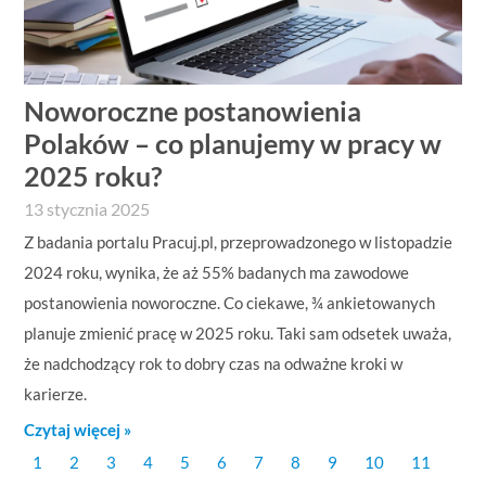
Noworoczne postanowienia
Polaków – co planujemy w pracy w
2025 roku?
13 stycznia 2025
Z badania portalu Pracuj.pl, przeprowadzonego w listopadzie
2024 roku, wynika, że aż 55% badanych ma zawodowe
postanowienia noworoczne. Co ciekawe, ¾ ankietowanych
planuje zmienić pracę w 2025 roku. Taki sam odsetek uważa,
że nadchodzący rok to dobry czas na odważne kroki w
karierze.
Czytaj więcej »
1
2
3
4
5
6
7
8
9
10
11