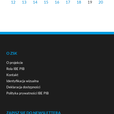
12
13
14
15
16
17
18
19
20
O ZSK
O projekcie
Rola IBE PIB
Kontakt
Identyfikacja wizualna
Deklaracja dostępności
Polityka prywatności IBE PIB
ZAPISZ SIĘ DO NEWSLETTERA