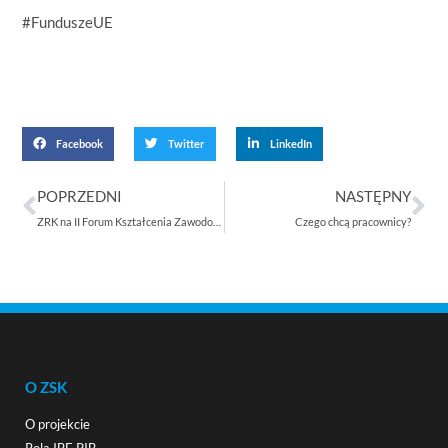
#FunduszeUE
Facebook
Twitter
LinkedIn
POPRZEDNI
NASTĘPNY
ZRK na II Forum Kształcenia Zawodowego
Czego chcą pracownicy?
O ZSK
O projekcie