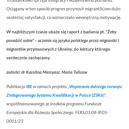
To dodatkowo sprzyja integracji i wzajemnemu poznaniu.
Osiągany w ten sposób progres przynosił migrant(k)om dużo
osobistej satysfakcji, co wzmacniało wewnętrzną motywację.
W najbliższym czasie ukaże się raport z badania pt. “
Żeby
poradzić sobie” – uczenie się języka polskiego przez migrantki i
migrantów przymusowych z Ukrainy
, do lektury którego
serdecznie zachęcamy.
autorki: dr Karolina Messyasz, Maria Tulisow
Publikacja
IBE
w ramach projektu „
Wspieranie dalszego rozwoju
Zintegrowanego Systemu Kwalifikacji w Polsce (ZSK6)
”,
współfinansowanego ze środków programu Fundusze
Europejskie dla Rozwoju Społecznego. FERS.01.08-IP.05-
0001/23