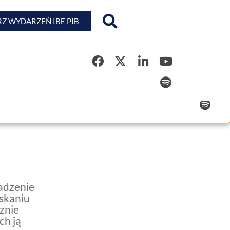
Z WYDARZEŃ IBE PIB
Rejestr Kwalifikacji
wadzenie
yskaniu
znie
ch ją