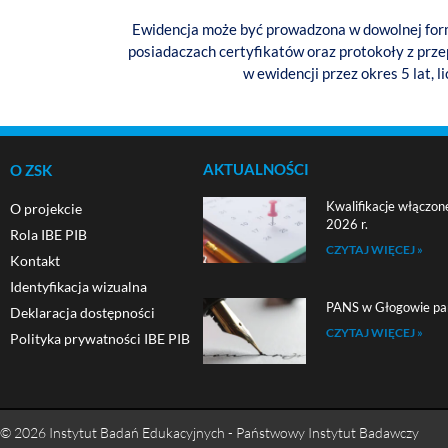
Ewidencja może być prowadzona w dowolnej formi
posiadaczach certyfikatów oraz protokoły z pr
w ewidencji przez okres 5 lat, 
AKTUALNOŚCI
O ZSK
Kwalifikacje włączon
O projekcie
2026 r.
Rola IBE PIB
CZYTAJ WIĘCEJ »
Kontakt
Identyfikacja wizualna
PANS w Głogowie pa
Deklaracja dostępności
CZYTAJ WIĘCEJ »
Polityka prywatności IBE PIB
© 2026 Instytut Badań Edukacyjnych - Państwowy Instytut Badawczy