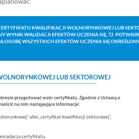
aplanować.
ERTYFIKATU KWALIFIKACJI WOLNORYNKOWEJ LUB SEK
NY WYNIK WALIDACJI EFEKTÓW UCZENIA SIĘ, TJ. POTWIER
NĄ OSOBĘ WSZYSTKICH EFEKTÓW UCZENIA SIĘ OKREŚLON
I WOLNORYNKOWEJ LUB SEKTOROWEJ
kresie przygotować wzór certyfikatu. Zgodnie z Ustawą o
ieścić na nim następujące informacje:
lnorynkowej” albo „certyfikat kwalifikacji sektorowej”,
posiadacza certyfikatu,