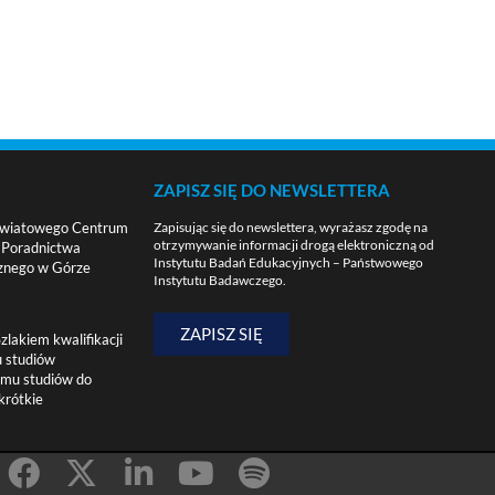
ZAPISZ SIĘ DO NEWSLETTERA
 Powiatowego Centrum
Zapisując się do newslettera, wyrażasz zgodę na
otrzymywanie informacji drogą elektroniczną od
i Poradnictwa
Instytutu Badań Edukacyjnych – Państwowego
znego w Górze
Instytutu Badawczego.
ZAPISZ SIĘ
lakiem kwalifikacji
 studiów
amu studiów do
krótkie