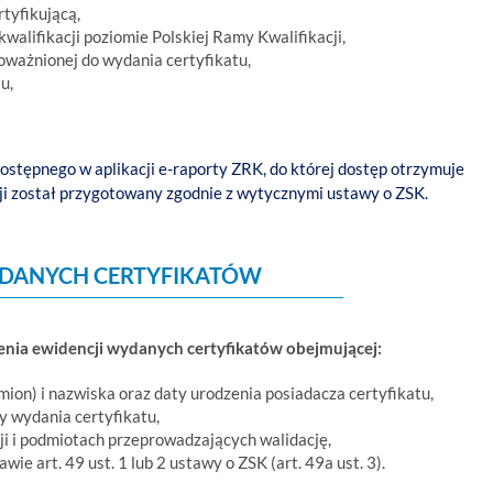
rtyfikującą,
walifikacji poziomie Polskiej Ramy Kwalifikacji,
poważnionej do wydania certyfikatu,
u,
ostępnego w aplikacji e-raporty ZRK, do której dostęp otrzymuje
cji został przygotowany zgodnie z wytycznymi ustawy o ZSK.
DANYCH CERTYFIKATÓW
enia ewidencji wydanych certyfikatów obejmującej:
imion) i nazwiska oraz daty urodzenia posiadacza certyfikatu,
y wydania certyfikatu,
ji i podmiotach przeprowadzających walidację,
ie art. 49 ust. 1 lub 2 ustawy o ZSK (art. 49a ust. 3).