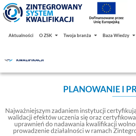
Aktualności
O ZSK
Twoja branża
Baza Wiedzy
Aktualności
O ZSK
Twoja branż
PLANOWANIE I P
Najważniejszym zadaniem instytucji certyfikują
walidacji efektów uczenia się oraz certyfiko
uprawnień do nadawania kwalifikacji wolno
prowadzenie działalności w ramach Zintegro