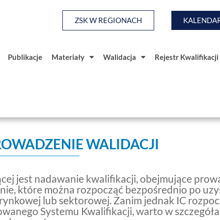
ZSK W REGIONACH
KALENDAR
Publikacje
Materiały
Walidacja
Rejestr Kwalifikacji
a
Baza Wiedzy
Publikacje
Materiały
Walidacja
ROWADZENIE WALIDACJI
cej jest nadawanie kwalifikacji, obejmujące pro
wanie, które można rozpocząć bezpośrednio po uz
rynkowej lub sektorowej. Zanim jednak IC rozpoc
wanego Systemu Kwalifikacji, warto w szczegóła