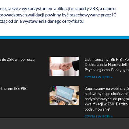
e, także z wykorzystaniem aplikacji e-raporty ZRK, a dane o
zeprowadzonych walidacji powinny być przechowywane przez IC
licząc od dnia wystawienia danego certyfikatu
e do ZSK w I półroczu
List intencyjny IBE PIB i
Doskonalenia Nauczycieli 
Psychologiczno-Pedagogic
CZYTAJ WIĘCEJ »
rtnerem IBE PIB
Zapraszamy na webinar: „Sz
nadawanych po ukończeniu
podyplomowych: od progr
kwalifikacji w ZSK. Bardzo 
podsumowanie”
CZYTAJ WIĘCEJ »