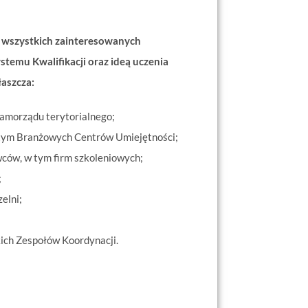
o wszystkich zainteresowanych
temu Kwalifikacji oraz ideą uczenia
łaszcza:
samorządu terytorialnego;
 tym Branżowych Centrów Umiejętności;
wców, w tym firm szkoleniowych;
;
elni;
ich Zespołów Koordynacji.