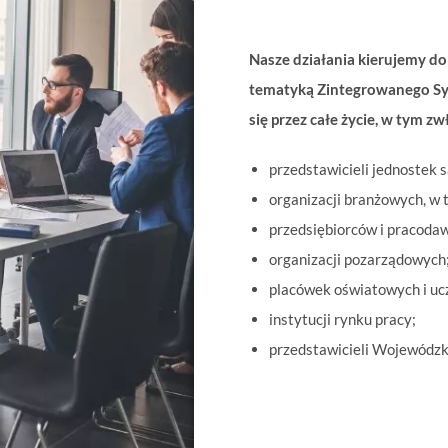
Nasze działania kierujemy d
tematyką Zintegrowanego Sys
się przez całe życie, w tym zw
przedstawicieli jednostek 
organizacji branżowych, w
przedsiębiorców i pracoda
organizacji pozarządowych
placówek oświatowych i ucz
instytucji rynku pracy;
przedstawicieli Wojewódzk