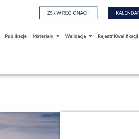
ZSK W REGIONACH
KALENDAR
Publikacje
Materiały
Walidacja
Rejestr Kwalifikacji
a
Baza Wiedzy
Publikacje
Materiały
Walidacja