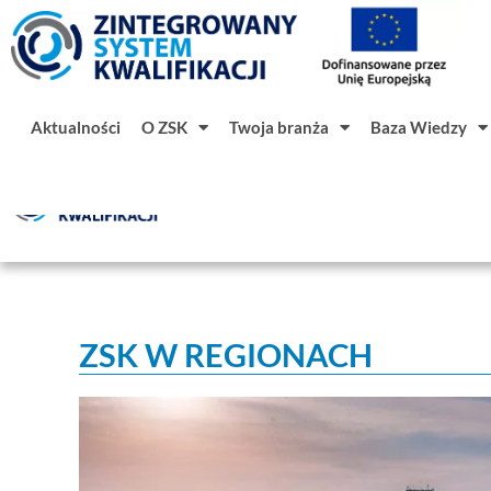
Aktualności
O ZSK
Twoja branża
Baza Wiedzy
Aktualności
O ZSK
Twoja branż
ZSK W REGIONACH