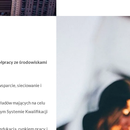
ółpracy ze środowiskami
sparcie, sieciowanie i
kładów mających na celu
ym Systemie Kwalifikacji
edukacją, rynkiem pracy i