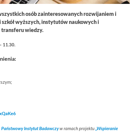
 wszystkich osób zainteresowanych rozwijaniem i
i szkół wyższych, instytutów naukowych i
 transferu wiedzy.
– 11.30.
nienia:
ższym;
srxQaKe6
– Państwowy Instytut Badawczy
w ramach projektu
„Wspieranie