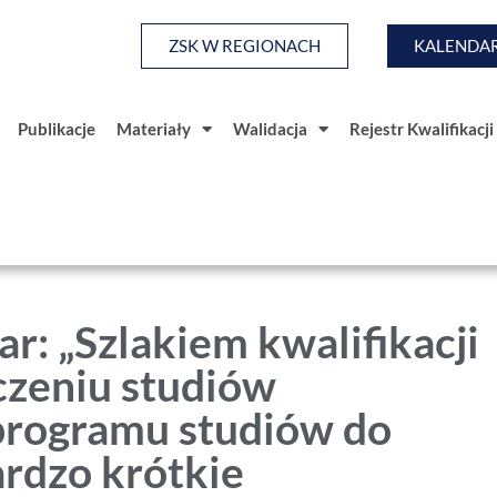
ZSK W REGIONACH
KALENDAR
Publikacje
Materiały
Walidacja
Rejestr Kwalifikacji
a
Baza Wiedzy
Publikacje
Materiały
Walidacja
r: „Szlakiem kwalifikacji
zeniu studiów
rogramu studiów do
ardzo krótkie