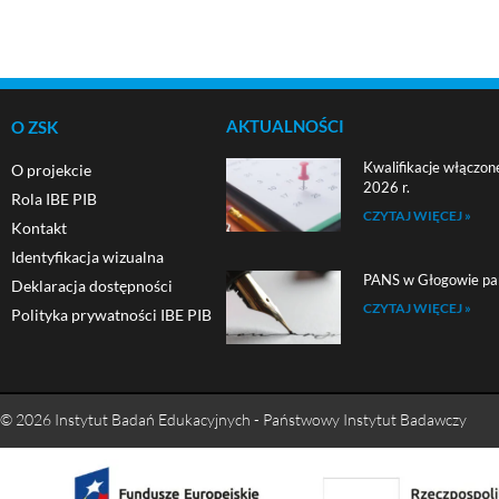
AKTUALNOŚCI
O ZSK
Kwalifikacje włączon
O projekcie
2026 r.
Rola IBE PIB
CZYTAJ WIĘCEJ »
Kontakt
Identyfikacja wizualna
PANS w Głogowie pa
Deklaracja dostępności
CZYTAJ WIĘCEJ »
Polityka prywatności IBE PIB
© 2026 Instytut Badań Edukacyjnych - Państwowy Instytut Badawczy