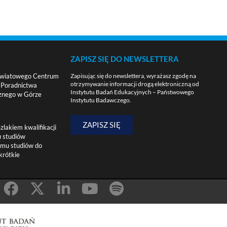
ZAPISZ SIĘ DO NEWSLETTERA
 Powiatowego Centrum
Zapisując się do newslettera, wyrażasz zgodę na
otrzymywanie informacji drogą elektroniczną od
i Poradnictwa
Instytutu Badań Edukacyjnych – Państwowego
znego w Górze
Instytutu Badawczego.
ZAPISZ SIĘ
lakiem kwalifikacji
 studiów
amu studiów do
krótkie