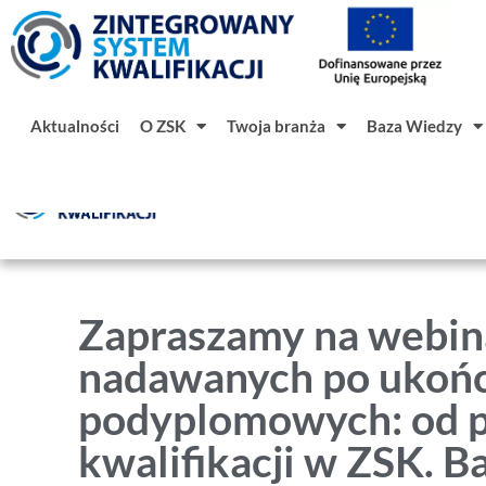
Aktualności
O ZSK
Twoja branża
Baza Wiedzy
Aktualności
O ZSK
Twoja branż
Zapraszamy na webina
nadawanych po ukońc
podyplomowych: od p
kwalifikacji w ZSK. B