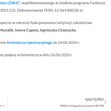
olsce (ZSK6)”
, współfinansowanego ze śr
odków programu Fundusze
-0001/23). Dofinansowanie FERS: 61 064 800,00 zł.
parcie w zakresie funkcjonowania instytucji szkolnictwa
Musialik
,
Iwona Caputa
,
Agnieszka Chojnacka
.
ienie
formularza rejestracyjnego
do 24.06.2026 r.
es podany w formularzu w dniu 24.06.2026 r.
NASTĘPNY
Inicjatywy w formie hackathonu realizowane w ramach sieci tematycznych nr 1 „Umiejętności podstawowe, przekrojowe i zawodowe dzieci, młodzieży i osób dorosłych” oraz nr 5 „Doradztwo zawodowe, planowanie uczenia się przez całe życie i potwierdzanie umiejętności”
PANS w Głogowie partnerem IBE PIB