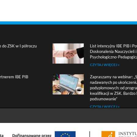
e do ZSK w I półroczu
List intencyjny IBE PIB i
Doskonalenia Nauczycieli 
Psychologiczno-Pedagogic
CZYTAJ WIĘCEJ »
rtnerem IBE PIB
Zapraszamy na webinar: „Sz
nadawanych po ukończeniu
podyplomowych: od progr
kwalifikacji w ZSK. Bardzo 
podsumowanie”
CZYTAJ WIĘCEJ »