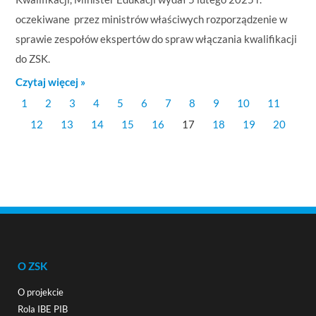
oczekiwane przez ministrów właściwych rozporządzenie w
sprawie zespołów ekspertów do spraw włączania kwalifikacji
do ZSK.
Czytaj więcej »
1
2
3
4
5
6
7
8
9
10
11
12
13
14
15
16
17
18
19
20
O ZSK
O projekcie
Rola IBE PIB