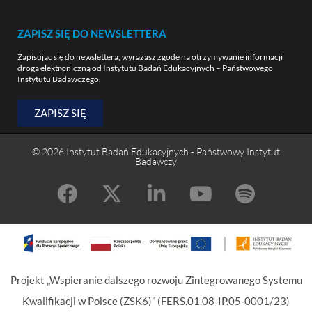
ZAPISZ SIĘ DO NEWSLETTERA
Zapisując się do newslettera, wyrażasz zgodę na otrzymywanie informacji
drogą elektroniczną od Instytutu Badań Edukacyjnych – Państwowego
Instytutu Badawczego.
ZAPISZ SIĘ
© 2026 Instytut Badań Edukacyjnych - Państwowy Instytut
Badawczy
Projekt „Wspieranie dalszego rozwoju Zintegrowanego Systemu
Kwalifikacji w Polsce (ZSK6)” (FERS.01.08-IP.05-0001/23)