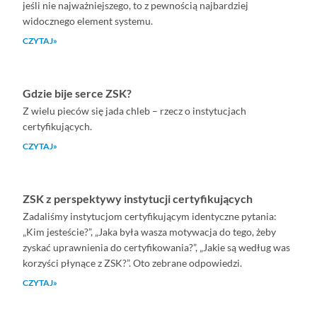
jeśli nie najważniejszego, to z pewnością najbardziej
widocznego element systemu.
CZYTAJ»
Gdzie bije serce ZSK?
Z wielu pieców się jada chleb – rzecz o instytucjach
certyfikujących.
CZYTAJ»
ZSK z perspektywy instytucji certyfikujących
Zadaliśmy instytucjom certyfikującym identyczne pytania:
„Kim jesteście?”, „Jaka była wasza motywacja do tego, żeby
zyskać uprawnienia do certyfikowania?”, „Jakie są według was
korzyści płynące z ZSK?”. Oto zebrane odpowiedzi.
CZYTAJ»