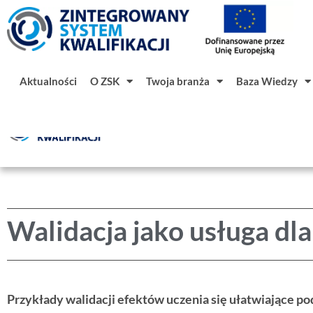
Aktualności
O ZSK
Twoja branża
Baza Wiedzy
Aktualności
O ZSK
Twoja branż
Walidacja jako usługa dl
Przykłady walidacji efektów uczenia się ułatwiające po