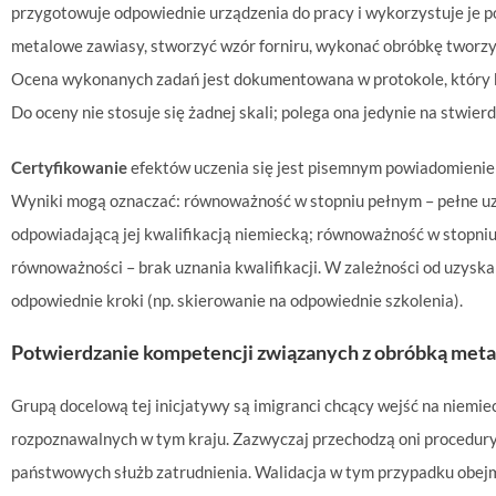
przygotowuje odpowiednie urządzenia do pracy i wykorzystuje je p
metalowe zawiasy, stworzyć wzór forniru, wykonać obróbkę tworz
Ocena wykonanych zadań jest dokumentowana w protokole, który ka
Do oceny nie stosuje się żadnej skali; polega ona jedynie na stwi
Certyfikowanie
efektów uczenia się jest pisemnym powiadomieniem
Wyniki mogą oznaczać: równoważność w stopniu pełnym – pełne uz
odpowiadającą jej kwalifikacją niemiecką; równoważność w stopni
równoważności – brak uznania kwalifikacji. W zależności od uzys
odpowiednie kroki (np. skierowanie na odpowiednie szkolenia).
Potwierdzanie kompetencji związanych z obróbką met
Grupą docelową tej inicjatywy są imigranci chcący wejść na niemieck
rozpoznawalnych w tym kraju. Zazwyczaj przechodzą oni procedury 
państwowych służb zatrudnienia. Walidacja w tym przypadku obej