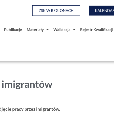
ZSK W REGIONACH
KALENDAR
Publikacje
Materiały
Walidacja
Rejestr Kwalifikacji
a
Baza Wiedzy
Publikacje
Materiały
Walidacja
a imigrantów
djęcie pracy przez imigrantów.