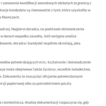
 i uznawania kwalifikacji zawodowych zdobytych za granicą
z
ikacje kandydata są równoważne z tymi, które uzyskałby w
w Niemczech.
oradczej. Najpierw doradca, na podstawie doświadczenia
 w danym wypadku zasadny. Jeśli wstępna analiza
anie, doradca i kandydat wspólnie określają, jaka
odów potwierdzających m.in.: kształcenie i doświadczenie
acja może obejmować także życiorys, wszelkie świadectwa,
ne. Dokumenty te muszą być oficjalnie potwierdzonymi
wersji papierowej albo za pośrednictwem poczty
 rzemieślnicza. Analizę dokumentacji rozpoczyna się, gdy