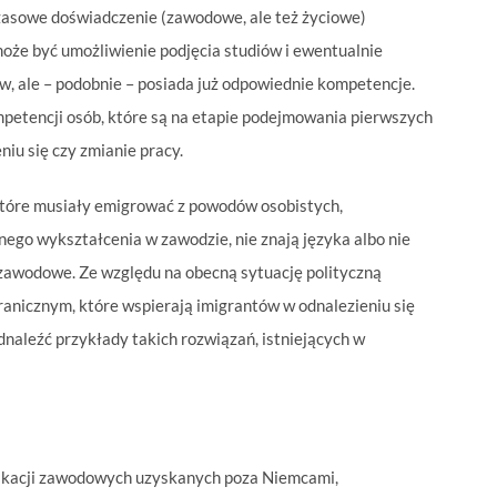
hczasowe doświadczenie (zawodowe, ale też życiowe)
że być umożliwienie podjęcia studiów i ewentualnie
w, ale – podobnie – posiada już odpowiednie kompetencje.
petencji osób, które są na etapie podejmowania pierwszych
iu się czy zmianie pracy.
 które musiały emigrować z powodów osobistych,
nego wykształcenia w zawodzie, nie znają języka albo nie
zawodowe. Ze względu na obecną sytuację polityczną
ranicznym, które wspierają imigrantów w odnalezieniu się
naleźć przykłady takich rozwiązań, istniejących w
fikacji zawodowych uzyskanych poza Niemcami,