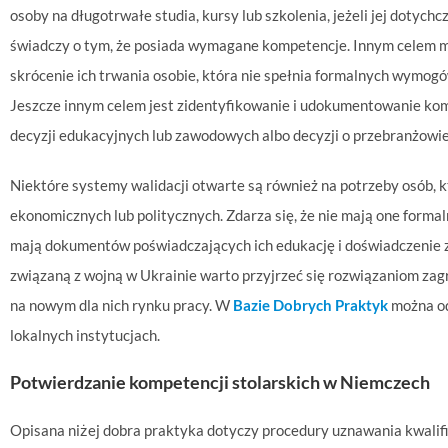
osoby na długotrwałe studia, kursy lub szkolenia, jeżeli jej dotyc
świadczy o tym, że posiada wymagane kompetencje. Innym celem mo
skrócenie ich trwania osobie, która nie spełnia formalnych wymogó
Jeszcze innym celem jest zidentyfikowanie i udokumentowanie kom
decyzji edukacyjnych lub zawodowych albo decyzji o przebranżowien
Niektóre systemy walidacji otwarte są również na potrzeby osób,
ekonomicznych lub politycznych. Zdarza się, że nie mają one formal
mają dokumentów poświadczających ich edukację i doświadczenie 
związaną z wojną w Ukrainie warto przyjrzeć się rozwiązaniom zag
na nowym dla nich rynku pracy. W
Bazie Dobrych Praktyk
można od
lokalnych instytucjach.
Potwierdzanie kompetencji stolarskich w Niemczech
Opisana niżej dobra praktyka dotyczy procedury uznawania kwali