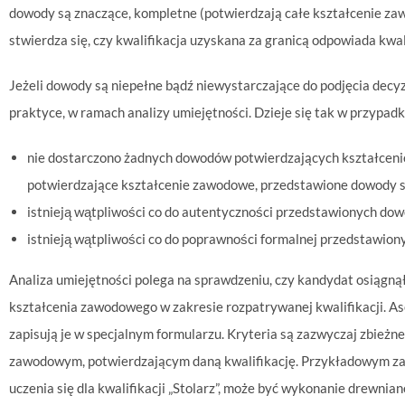
dowody są znaczące, kompletne (potwierdzają całe kształcenie zaw
stwierdza się, czy kwalifikacja uzyskana za granicą odpowiada kwal
Jeżeli dowody są niepełne bądź niewystarczające do podjęcia decy
praktyce, w ramach analizy umiejętności. Dzieje się tak w przypadk
nie dostarczono żadnych dowodów potwierdzających kształceni
potwierdzające kształcenie zawodowe, przedstawione dowody sa
istnieją wątpliwości co do autentyczności przedstawionych dow
istnieją wątpliwości co do poprawności formalnej przedstawio
Analiza umiejętności polega na sprawdzeniu, czy kandydat osiągn
kształcenia zawodowego w zakresie rozpatrywanej kwalifikacji. Ases
zapisują je w specjalnym formularzu. Kryteria są zazwyczaj zbież
zawodowym, potwierdzającym daną kwalifikację. Przykładowym z
uczenia się dla kwalifikacji „Stolarz”, może być wykonanie drewni