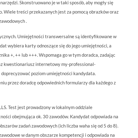
 narzędzi. Skonstruowano je w taki sposób, aby mogły się
bo. Wiele treści przekazanych jest za pomocą obrazków oraz
 zawodowych .
ycznych. Umiejętności transwersalne są identyfikowane w
t wybiera karty odnoszące się do jego umiejętności, a
cznika +, ++ lub +++. Wspomaga go w tym doradca, zadając
z kwestionariusz internetowy my-professional-
e doprecyzować poziom umiejętności kandydata.
niu przez doradcę odpowiednich formularzy dla każdego z
LS. Test jest prowadzony w lokalnym oddziale
ętności obejmująca ok. 30 zawodów. Kandydat odpowiada na
szarów zadań zawodowych (ich liczba waha się od 5 do 8).
a zawodowe w danym obszarze kompetencji i odpowiada na