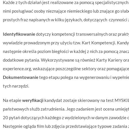
Każde z tych działań jest realizowane za pomocą specjalistycznych
nimi posługiwać osoby nieznające niemieckiego lub znające go sła
prostych fraz napisanych w kilku językach, dotyczących czynności
Identyfikowanie
dotyczy kompetencji transwersalnych oraz prakt
wywiadzie prowadzonym przy użyciu tzw. Kart Kompetencji. Kandyda
następnie określa poziom biegłości w każdej z nich za pomocą zna
dodatkowe pytania. Wykorzystywane są również Karty Kariery ora
experience.org, wskazujące poszczególne sektory oraz pomagając
Dokumentowanie
tego etapu polega na wygenerowaniu i wypełnie
tych narzędzi.
Na etapie
weryfikacji
kandydat zostaje skierowany na test MYSKIL
państwowych służb zatrudnienia. Jego zadaniem jest ocena umiej
20 pytań dotyczących każdego z wydzielonych w danym zawodzie ob
Następnie ogląda film lub zdjęcia przedstawiające typowe zadani