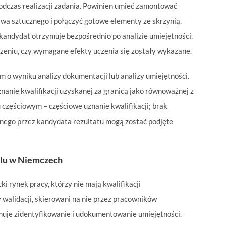
odczas realizacji zadania. Powinien umieć zamontować
ywa sztucznego i połączyć gotowe elementy ze skrzynią.
ndydat otrzymuje bezpośrednio po analizie umiejętności.
erdzeniu, czy wymagane efekty uczenia się zostały wykazane.
 o wyniku analizy dokumentacji lub analizy umiejętności.
nanie kwalifikacji uzyskanej za granicą jako równoważnej z
u częściowym – częściowe uznanie kwalifikacji; brak
kanego przez kandydata rezultatu mogą zostać podjęte
alu w Niemczech
i rynek pracy, którzy nie mają kwalifikacji
walidacji, skierowani na nie przez pracowników
muje zidentyfikowanie i udokumentowanie umiejętności.