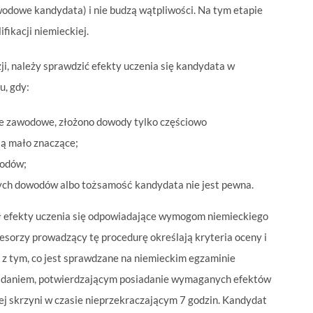
odowe kandydata) i nie budzą wątpliwości. Na tym etapie
ifikacji niemieckiej.
zji, należy sprawdzić efekty uczenia się kandydata w
u, gdy:
e zawodowe, złożono dowody tylko częściowo
̨ mało znaczące;
odów;
nych dowodów albo tożsamość kandydata nie jest pewna.
ął efekty uczenia się odpowiadające wymogom niemieckiego
orzy prowadzący tę procedurę określają kryteria oceny i
ne z tym, co jest sprawdzane na niemieckim egzaminie
adaniem, potwierdzającym posiadanie wymaganych efektów
anej skrzyni w czasie nieprzekraczającym 7 godzin. Kandydat