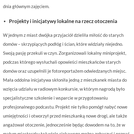
dnia głównym zajęciem.
Projekty i inicjatywy lokalne na rzecz otoczenia
W jednym z miast dwójka przyjaciół dzieliła miłość do starych
domów – skrzypiących podłóg i ścian, które widziały niejedno.
Swoją pasję przekuli w czyn. Zorganizowali lokalny miniprojekt,
podczas którego wysłuchali opowieści mieszkańców starych
domów oraz uzupełnili je fotoreportażem odwiedzanych miejsc.
Mała oddolna inicjatywa skłoniła jedną z mieszkanek miasta do
wzięcia udziału w radiowym konkursie, w którym nagrodą było
specjalistyczne szkolenie i wsparcie w przygotowaniu
profesjonalnego podcastu. Projekt nie tylko pomógł nabyć nowe
umiejętności i otworzył przed mieszkanką nowe drogi, ale także
angażował otoczenie, jednocześnie będąc dowodem na to, że w
małym miasteczku też wiele ciekawego można zobaczyć i poznać.