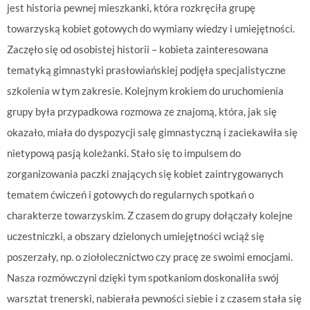
jest historia pewnej mieszkanki, która rozkręciła grupę
towarzyską kobiet gotowych do wymiany wiedzy i umiejętności.
Zaczęło się od osobistej historii – kobieta zainteresowana
tematyką gimnastyki prasłowiańskiej podjęła specjalistyczne
szkolenia w tym zakresie. Kolejnym krokiem do uruchomienia
grupy była przypadkowa rozmowa ze znajomą, która, jak się
okazało, miała do dyspozycji salę gimnastyczną i zaciekawiła się
nietypową pasją koleżanki. Stało się to impulsem do
zorganizowania paczki znających się kobiet zaintrygowanych
tematem ćwiczeń i gotowych do regularnych spotkań o
charakterze towarzyskim. Z czasem do grupy dołączały kolejne
uczestniczki, a obszary dzielonych umiejętności wciąż się
poszerzały, np. o ziołolecznictwo czy pracę ze swoimi emocjami.
Nasza rozmówczyni dzięki tym spotkaniom doskonaliła swój
warsztat trenerski, nabierała pewności siebie i z czasem stała się