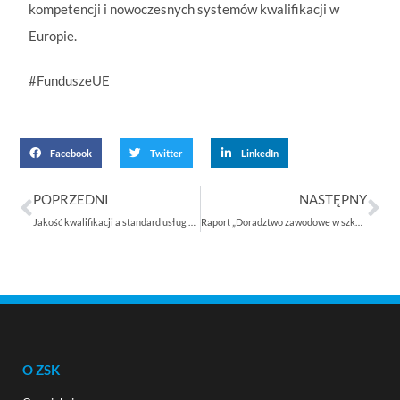
kompetencji i nowoczesnych systemów kwalifikacji w
Europie.
#FunduszeUE
Facebook
Twitter
LinkedIn
POPRZEDNI
NASTĘPNY
Jakość kwalifikacji a standard usług – po VIII Forum Wymiany Doświadczeń Interesariuszy ZSK
Raport „Doradztwo zawodowe w szkołach podstawowych. Diagnoza”
O ZSK