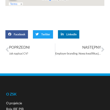
Facebook
Twitter
LinkedIn
POPRZEDNI
NASTĘPNY
Jak napisać CV?
Employer branding. Nowa kwalifikacja rynkowa trafiła do ZSK
O ZSK
O projekcie
Rola IBE PIB