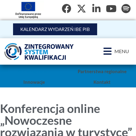
KALENDARZ WYDARZEŃ IBE PIB
MENU
O nas
Aktualności z regionów
ZSK w regionach
Partnerstwa regionalne
Innowacje
Kontakt
Konferencja online
„Nowoczesne
rozwiązania w turystyce”