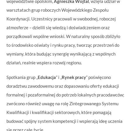
województwie opolskim,
Agnieszka Wojtal
, wzięła udział w
warsztatach grup roboczych Wojewódzkiego Zespołu
Koordynacji. Uczestnicy pracowali w swobodnej, roboczej
atmosferze – dzielili się wiedzą i doświadczeniem oraz
porządkowali wspólne wnioski. W naturalny sposób zbliżyło
to środowisko oświaty i rynku pracy, tworząc przestrzeń do
wymiany, która budując synergię wynikającą z wspólnych
działań, realnie wspiera rozwój regionu.
Spotkania grup „
Edukacja
” i „
Rynek pracy
” poświęcono
doradztwu zawodowemu oraz dopasowaniu oferty edukacji
formalnej i pozaformalnej do potrzeb lokalnych pracodawców;
zwrócono również uwagę na rolę Zintegrowanego Systemu
Kwalifikacji i kwalifikacji sektorowych, które pomagają
budować spójny system kompetencji i wspierają ideę uczenia
się przez całe życie.