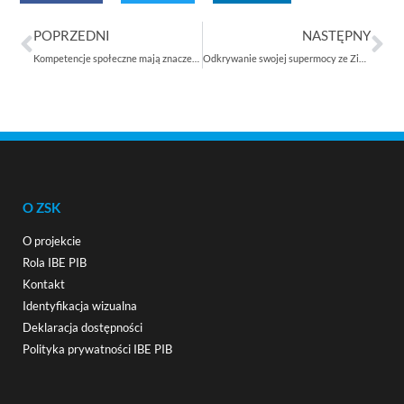
POPRZEDNI
NASTĘPNY
Kompetencje społeczne mają znaczenie – jak uczelnie mogą je walidować?
Odkrywanie swojej supermocy ze Zintegrowanym Systemem Kwalifikacji
O ZSK
O projekcie
Rola IBE PIB
Kontakt
Identyfikacja wizualna
Deklaracja dostępności
Polityka prywatności IBE PIB