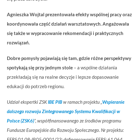
Agnieszka Wojtal prezentowała efekty wspólnej pracy oraz
koordynowała część działań warsztatowych. Angażowała
się także w wypracowanie rekomendacji i praktycznych
rozwiązań.
Dobre pomysły pojawiają się tam, gdzie różne perspektywy
spotykają się przy jednym stole
– a wspólne działania
przekładają się na realne decyzje i lepsze dopasowanie
edukacji do potrzeb regionu.
Udział ekspertki ZSK
IBE PIB
w ramach projektu „
Wspieranie
dalszego rozwoju Zintegrowanego Systemu Kwalifikacji w
Polsce (ZSK6)
”, współfinansowanego ze środków programu
Fundusze Europejskie dla Rozwoju Społecznego. Nr projektu:
FERS.01.08-IP.05-0001/23; dofinansowanie FERS: 61 064