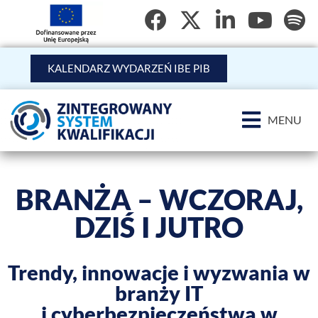
KALENDARZ WYDARZEŃ IBE PIB
MENU
BRANŻA – WCZORAJ,
DZIŚ I JUTRO
Trendy, innowacje i wyzwania w
branży IT
i cyberbezpieczeństwa w