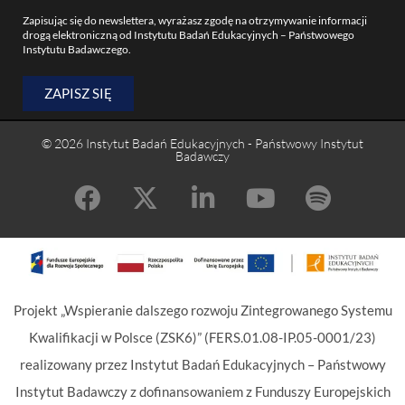
Zapisując się do newslettera, wyrażasz zgodę na otrzymywanie informacji
drogą elektroniczną od Instytutu Badań Edukacyjnych – Państwowego
Instytutu Badawczego.
ZAPISZ SIĘ
© 2026 Instytut Badań Edukacyjnych - Państwowy Instytut
Badawczy
Projekt „Wspieranie dalszego rozwoju Zintegrowanego Systemu
Kwalifikacji w Polsce (ZSK6)” (FERS.01.08-IP.05-0001/23)
realizowany przez Instytut Badań Edukacyjnych – Państwowy
Instytut Badawczy z dofinansowaniem z Funduszy Europejskich