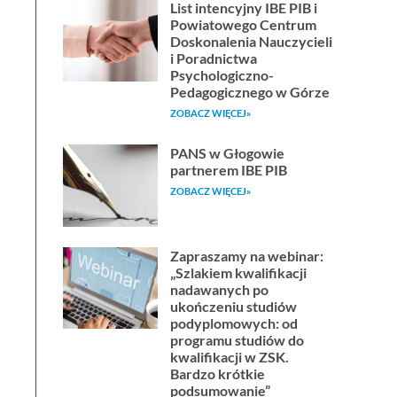
List intencyjny IBE PIB i
Powiatowego Centrum
Doskonalenia Nauczycieli
i Poradnictwa
Psychologiczno-
Pedagogicznego w Górze
ZOBACZ WIĘCEJ»
PANS w Głogowie
partnerem IBE PIB
ZOBACZ WIĘCEJ»
Zapraszamy na webinar:
„Szlakiem kwalifikacji
nadawanych po
ukończeniu studiów
podyplomowych: od
programu studiów do
kwalifikacji w ZSK.
Bardzo krótkie
podsumowanie”