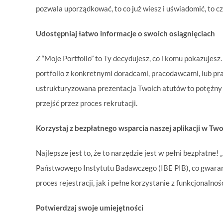
pozwala uporządkować, to co już wiesz i uświadomić, to 
Udostępniaj łatwo informacje o swoich osiągnięciach
Z “Moje Portfolio” to Ty decydujesz, co i komu pokazujesz
portfolio z konkretnymi doradcami, pracodawcami, lub pra
ustrukturyzowana prezentacja Twoich atutów to potężny a
przejść przez proces rekrutacji.
Korzystaj z bezpłatnego wsparcia naszej aplikacji w T
Najlepsze jest to, że to narzędzie jest w pełni bezpłatne!
Państwowego Instytutu Badawczego (IBE PIB), co gwaran
proces rejestracji, jak i pełne korzystanie z funkcjonalnoś
Potwierdzaj swoje umiejętności