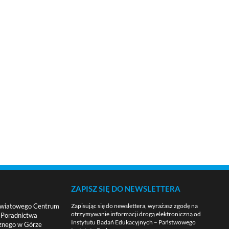
ZAPISZ SIĘ DO NEWSLETTERA
 Powiatowego Centrum
Zapisując się do newslettera, wyrażasz zgodę na
otrzymywanie informacji drogą elektroniczną od
i Poradnictwa
Instytutu Badań Edukacyjnych – Państwowego
znego w Górze