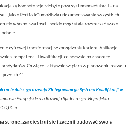
fikacje są kompetencje zdobyte poza systemem edukacji – na
owej. „Moje Portfolio” umożliwia udokumentowanie wszystkich
zucie własnej wartości i będzie mógł stale rozszerzać swoje
siadanie.
enie cyfrowej transformacji w zarządzaniu karierą. Aplikacja
ich kompetencji i kwalifikacji, co pozwala na znaczące
h kandydatów. Co więcej, aktywnie wspiera w planowaniu rozwoju
 przyszłość.
ieranie dalszego rozwoju Zintegrowanego Systemu Kwalifikacji w
ndusze Europejskie dla Rozwoju Społecznego. Nr projektu:
800,00 zł.
stronę, zarejestruj się i zacznij budować swoją