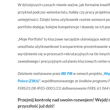
W dzisiejszych czasach równie ważne, jak formalne kwali
przykład podczas wolontariatu, hobby czy pracy projekt
umiejętności. Dzięki temu użytkownik realnie wzmocni poc
portfolio dodając kolejne kompetencje i dowody na ich po
„Moje Portfolio” to kluczowe narzędzie ułatwiające wdroż
umożliwia użytkownikowi transparentne prezentowanie swo
wyróżnienie się w procesach rekrutacyjnych na tle innyc
zawodowego i precyzyjnym ustalaniu kluczowych celów na
Działanie realizowane przez
IBE PIB
w ramach projektu „
Wsp
Polsce (ZSK6)
”, współfinansowanego ze środków programu Fu
FERS.01.08-IP.05-0001/23; dofinansowanie FERS: 61 064 
Przejmij kontrolę nad swoim rozwojem! Wejdź na 
przyszłość już dziś!