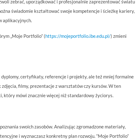
pozwoli zebrać, uporządkować i profesjonalnie zaprezentować światu
można świadomie kształtować swoje kompetencje i ścieżkę kariery,
 aplikacyjnych.
rym „Moje Portfolio” (
https://mojeportfolio.ibe.edu.pl/
) zmieni
yplomy, certyfikaty, referencje i projekty, ale też mniej formalne
 zdjęcia, filmy, prezentacje z warsztatów czy kursów. W ten
i, który mówi znacznie więcej niż standardowy życiorys.
o poznania swoich zasobów. Analizując zgromadzone materiały,
tencyjne i wyznaczasz konkretny plan rozwoju. “Moje Portfolio”