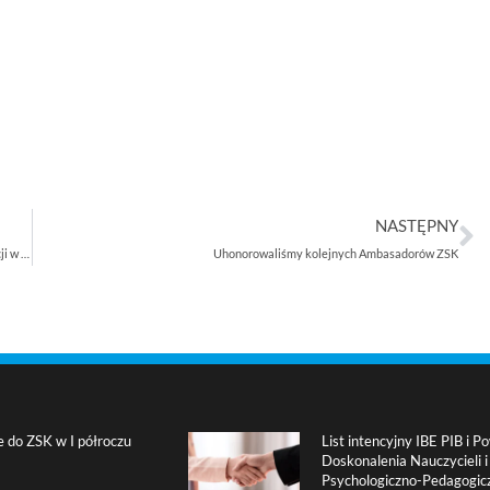
NASTĘPNY
Trendy, innowacje i wyzwania w branży rolniczej – podsumowanie konferencji w Liskowie
Uhonorowaliśmy kolejnych Ambasadorów ZSK
e do ZSK w I półroczu
List intencyjny IBE PIB i
Doskonalenia Nauczycieli 
Psychologiczno-Pedagogic