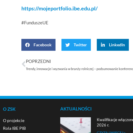
https://mojeportfolio.ibe.edu.pl/
#FunduszeUE
Facebook
Twitter
LinkedIn
POPRZEDNI
AKTUALNOŚCI
O ZSK
Kwalifikacje włączon
O projekcie
2026 r.
Rola IBE PIB
CZYTAJ WIĘCEJ »