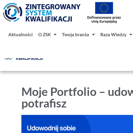
Aktualności
O ZSK
Twoja branża
Baza Wiedzy
Aktualności
O ZSK
Twoja branż
Moje Portfolio – udow
potrafisz