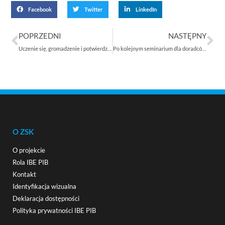
Facebook
Twitter
LinkedIn
POPRZEDNI
NASTĘPNY
Uczenie się, gromadzenie i potwierdzanie efektów uczenia się było głównym tematem seminarium i warsztatów, które odbyły się w Koszalinie
Po kolejnym seminarium dla doradców zawodowych pt. „Zintegrowany System Kwalifikacji – aktualizacja wiedzy w kontekście zmiany Ustawy o ZSK”
O ZSK
O projekcie
Rola IBE PIB
Kontakt
Identyfikacja wizualna
Deklaracja dostępności
Polityka prywatności IBE PIB