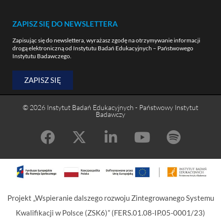
ZAPISZ SIĘ DO NEWSLETTERA
Zapisując się do newslettera, wyrażasz zgodę na otrzymywanie informacji
drogą elektroniczną od Instytutu Badań Edukacyjnych – Państwowego
Instytutu Badawczego.
ZAPISZ SIĘ
© 2026 Instytut Badań Edukacyjnych - Państwowy Instytut
Badawczy
Projekt „Wspieranie dalszego rozwoju Zintegrowanego Systemu
Kwalifikacji w Polsce (ZSK6)” (FERS.01.08-IP.05-0001/23)