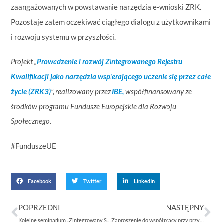
zaangażowanych w powstawanie narzędzia e-wnioski ZRK.
Pozostaje zatem oczekiwać ciągłego dialogu z użytkownikami
i rozwoju systemu w przyszłości.
Projekt „
Prowadzenie i rozwój Zintegrowanego Rejestru
Kwalifikacji jako narzędzia wspierającego uczenie się przez całe
życie (ZRK3)
”, realizowany przez
IBE,
współfinansowany ze
środków programu Fundusze Europejskie dla Rozwoju
Społecznego.
#FunduszeUE
Facebook
Twitter
LinkedIn
POPRZEDNI
NASTĘPNY
Kolejne seminarium „Zintegrowany System Kwalifikacji w realiach Branżowych Centrów Umiejętności” za nami
Zaproszenie do współpracy przy przygotowaniu opisu kwalifikacji wolnorynkowych i sektorowych